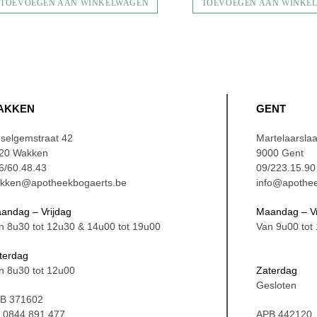
TOEVOEGEN AAN WINKELWAGEN
TOEVOEGEN AAN WINKE
AKKEN
GENT
selgemstraat 42
Martelaarsla
20 Wakken
9000 Gent
6/60.48.43
09/223.15.90
kken@apotheekbogaerts.be
info@apothee
andag – Vrijdag
Maandag – Vr
n 8u30 tot 12u30 & 14u00 tot 19u00
Van 9u00 tot
terdag
n 8u30 tot 12u00
Zaterdag
Gesloten
B 371602
 0844.891.477
APB 442120