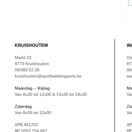
KRUISHOUTEM
W
Markt 23
Oe
9770 Kruishoutem
87
09/383.52.36
05
kruishoutem@apotheekbogaerts.be
wa
Maandag – Vrijdag
Ma
Van 8u30 tot 12u00 & 13u30 tot 18u30
Va
Zaterdag
Za
Van 8u30 tot 12u00
Va
APB 451702
AP
BE 0553.754.687
BE