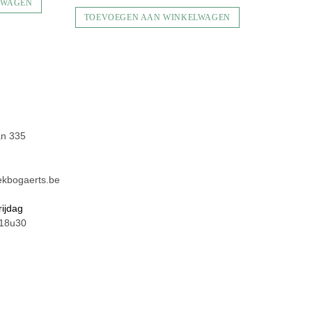
LWAGEN
TOEVOEGEN AAN WINKELWAGEN
an 335
kbogaerts.be
ijdag
 18u30