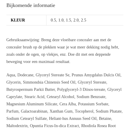
Bijkomende informatie
KLEUR
0.5
,
1.0
,
1.5
,
2.0
,
2.5
Gebruiksaanwijzing: Breng deze vloeibare concealer aan met de
concealer brush op de plekken waar je wat meer dekking nodig hebt,
zoals onder de ogen, op vlekjes, enz. Doe dit met een deppende
beweging voor een maximaal resultaat.
Aqua, Dodecane, Glyceryl Stereate Se, Prunus Amygdalus Dulcis Oil,
Glycerin, Simmondsia Chinensis Seed Oil, Glyceryl Stereate,
Butyrospermum Parkii Butter, Polyglyceryl-3 Diisos-tereate, Glyceryl
Caprylate, Stearic Acid, Cetearyl Alcohol, Sodium Benzoate,
Magnesium Aluminum Silicate, Cera Alba, Potassium Sorbate,
Parfum, Galactoarabinan, Xanthan Gum, Tocopherol, Sodium Phatate,
Sodium Cetearyl Sulfate, Heliant-hus Annuus Seed Oil, Betaine,
Maltodextrin, Opuntia Ficus-In-dica Extract, Rhodiola Rosea Root